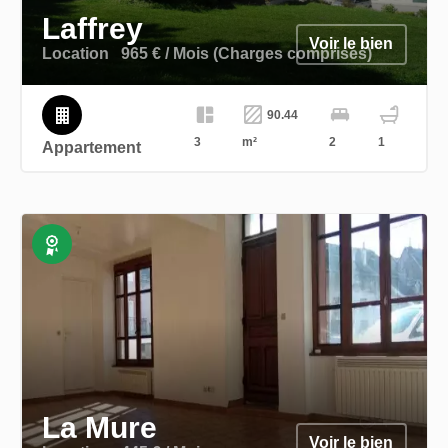
Laffrey
Voir le bien
Location
965 € / Mois (Charges comprises)
90.44
3
m²
2
1
Appartement
Exclusivité
La Mure
Voir le bien