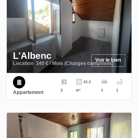
L'Albenc
Voir le bien
Location
340 € / Mois (Charges comprises)
41.3
2
m²
1
1
Appartement