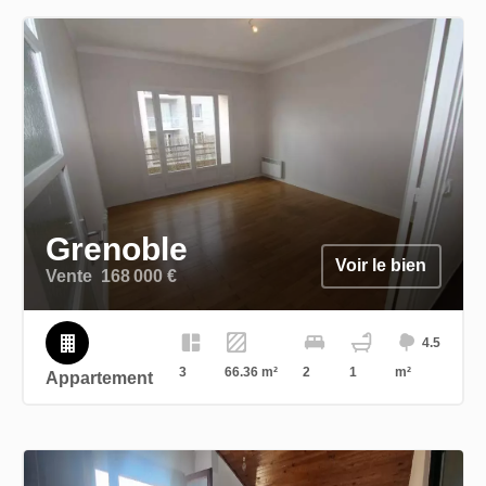
Grenoble
Voir le bien
Vente
168 000 €
4.5
3
66.36 m²
2
1
m²
Appartement