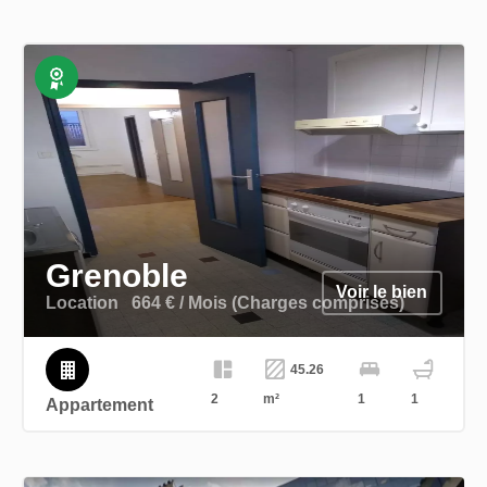
Exclusivité
Grenoble
Voir le bien
Location
664 € / Mois (Charges comprises)
45.26
2
m²
1
1
Appartement