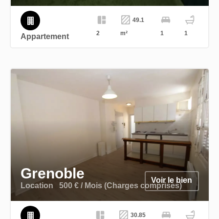
49.1
2
m²
1
1
Appartement
Grenoble
Voir le bien
Location
500 € / Mois (Charges comprises)
30.85