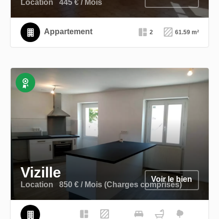
Location
445 € / Mois
Appartement
2
61.59 m²
Exclusivité
Vizille
Voir le bien
Location
850 € / Mois (Charges comprises)