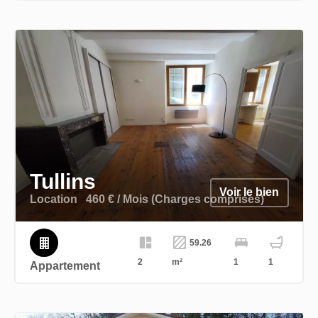
Tullins
Voir le bien
Location
460 € / Mois (Charges comprises)
59.26
2
m²
1
1
Appartement