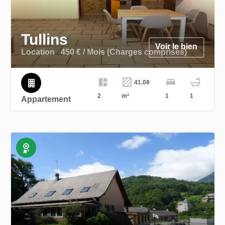
Tullins
Voir le bien
Location
450 € / Mois (Charges comprises)
41.08
2
m²
1
1
Appartement
Exclusivité