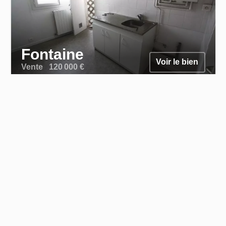
Fontaine
Voir le bien
Vente
120 000 €
72.44
4.58
3
2
1
1
Appartement
m²
m²