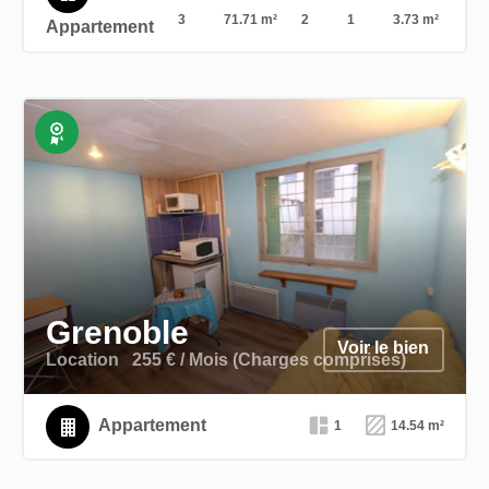
3
71.71 m²
2
1
3.73 m²
Appartement
Exclusivité
Grenoble
Voir le bien
Location
255 € / Mois (Charges comprises)
Appartement
1
14.54 m²