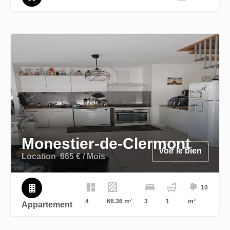
Monestier-de-Clermont
Voir le bien
Location
665 € / Mois
10
4
66.36 m²
3
1
m²
Appartement