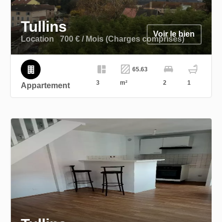
Tullins
Voir le bien
Location
700 € / Mois (Charges comprises)
65.63
3
m²
2
1
Appartement