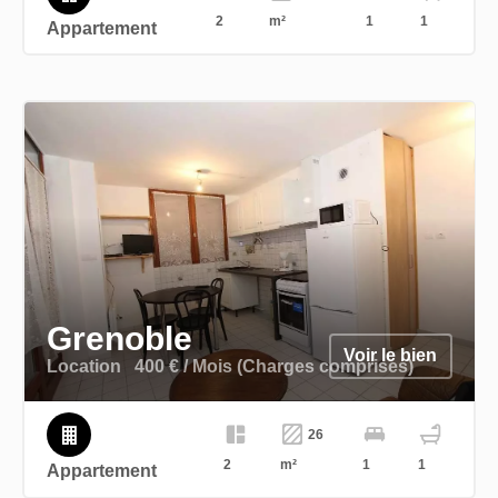
2
m²
1
1
Appartement
Grenoble
Voir le bien
Location
400 € / Mois (Charges comprises)
26
2
m²
1
1
Appartement