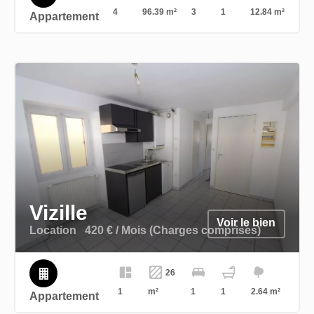
4
96.39 m²
3
1
12.84 m²
Appartement
Vizille
Voir le bien
Location
420 € / Mois (Charges comprises)
26
1
m²
1
1
2.64 m²
Appartement