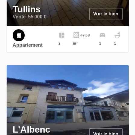
Tullins
Voir le bien
Vente
55 000 €
47.68
2
m²
1
1
Appartement
L'Albenc
Voir le bien