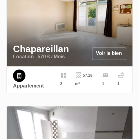
Exclusivité
Chapareillan
Voir le bien
Location
570 € / Mois
57.18
2
m²
1
1
Appartement