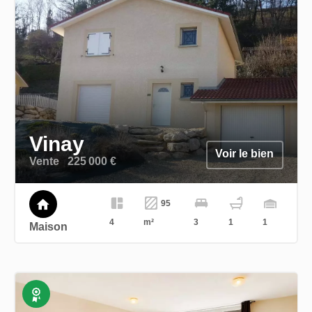
Vinay
Voir le bien
Vente
225 000 €
95
4
m²
3
1
1
Maison