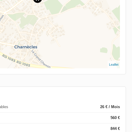
Leaflet
ables
26 € / Mois
560 €
844 €