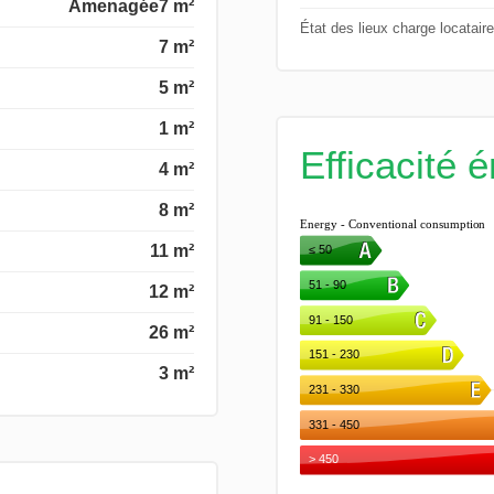
Amenagée
7 m²
État des lieux charge locataire
7 m²
5 m²
1 m²
Efficacité 
4 m²
8 m²
11 m²
12 m²
26 m²
3 m²