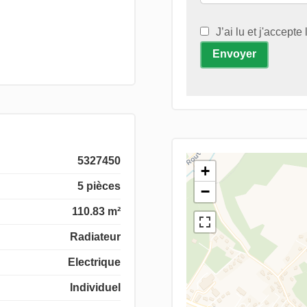
J’ai lu et j'accepte
Envoyer
5327450
+
5 pièces
−
110.83 m²
Radiateur
Electrique
Individuel