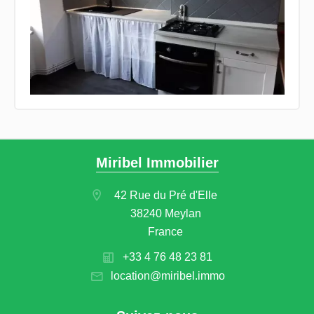
Miribel Immobilier
42 Rue du Pré d'Elle
38240 Meylan
France
+33 4 76 48 23 81
location@miribel.immo