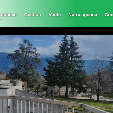
nnonces
Gestion
Vente
Notre agence
Con