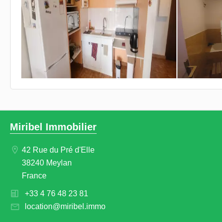
Miribel Immobilier
42 Rue du Pré d'Elle
38240 Meylan
France
+33 4 76 48 23 81
location@miribel.immo