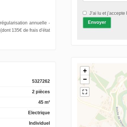
J’ai lu et j'accepte
Envoyer
égularisation annuelle -
dont 135€ de frais d'état
+
−
5327262
2 pièces
45 m²
Electrique
Individuel