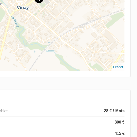
Leaflet
ables
28 € / Mois
300 €
415 €