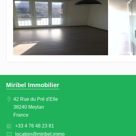
Miribel Immobilier
42 Rue du Pré d'Elle
38240 Meylan
France
+33 4 76 48 23 81
location@miribel.immo