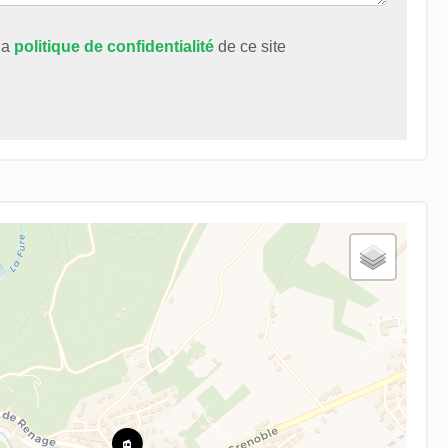
 la
politique de confidentialité
de ce site