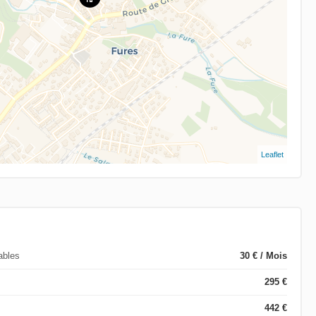
Leaflet
ables
30 € / Mois
295 €
442 €