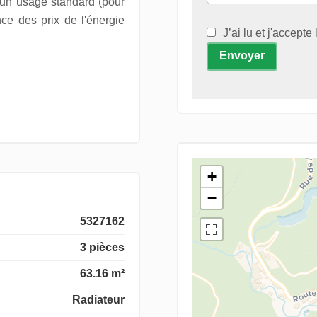
 un usage standard (pour
ce des prix de l'énergie
J’ai lu et j'accepte
Envoyer
+
−
5327162
3 pièces
63.16 m²
Radiateur