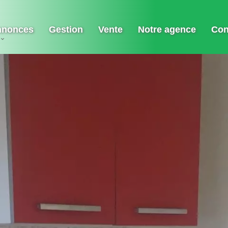
nnonces
Gestion
Vente
Notre agence
Con