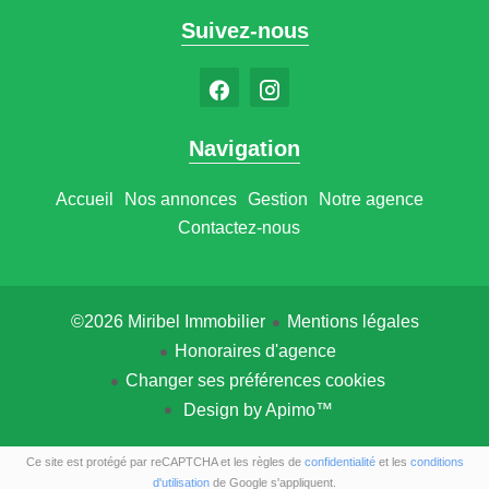
Suivez-nous
Navigation
Accueil
Nos annonces
Gestion
Notre agence
Contactez-nous
©2026 Miribel Immobilier
Mentions légales
Honoraires d'agence
Changer ses préférences cookies
Design by
Apimo™
Ce site est protégé par reCAPTCHA et les règles de
confidentialité
et les
conditions
d'utilisation
de Google s'appliquent.