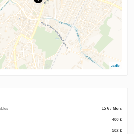
Leaflet
ables
15 € / Mois
400 €
502 €