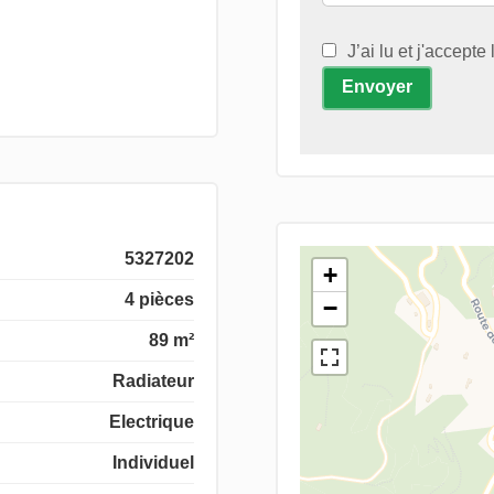
J’ai lu et j'accepte
Envoyer
5327202
+
4 pièces
−
89 m²
Radiateur
Electrique
Individuel