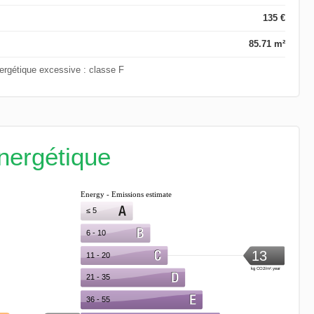
135 €
85.71 m²
rgétique excessive : classe F
énergétique