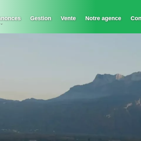
nnonces
Gestion
Vente
Notre agence
Con