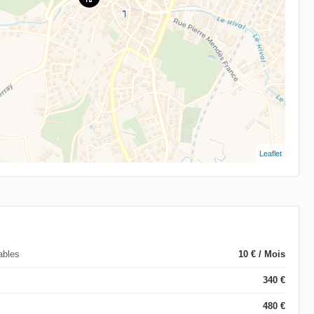
Leaflet
ables
10 € / Mois
340 €
480 €