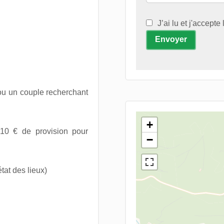
J’ai lu et j'accepte
Envoyer
ou un couple recherchant
+
10 € de provision pour
−
tat des lieux)