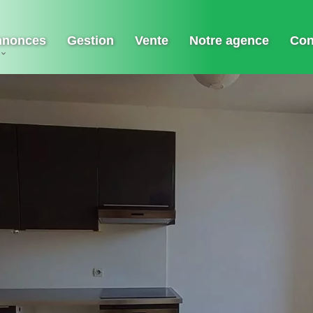
nnonces
Gestion
Vente
Notre agence
Con