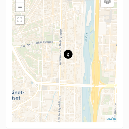
−
Leaflet