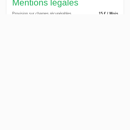
Mentions légales
Provision sur charges récupérables
15 € / Mois
Honoraires locataire
407 €
Dépôt de garantie
577 €
État des lieux charge locataire
170 €
Montant estimé des dépenses annuelles d'énergie pour un
usage standard, établi à partir des prix de l'énergie de l'année
2015 : 1921€ ~ 1921€
Logement à consommation énergétique excessive : classe G
Efficacité énergétique