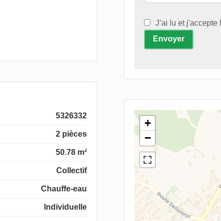
J’ai lu et j'accepte
Envoyer
5326332
+
2 pièces
−
50.78 m²
Collectif
Chauffe-eau
Individuelle