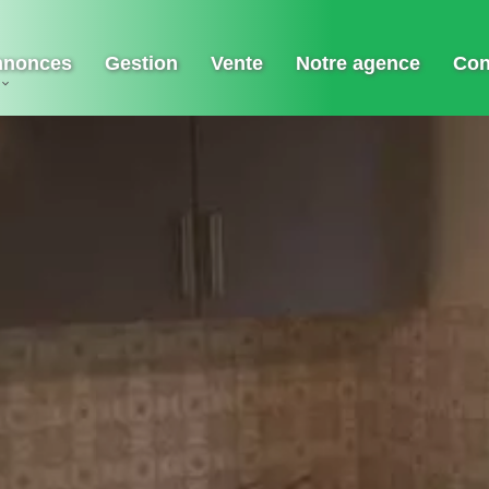
nnonces
Gestion
Vente
Notre agence
Con