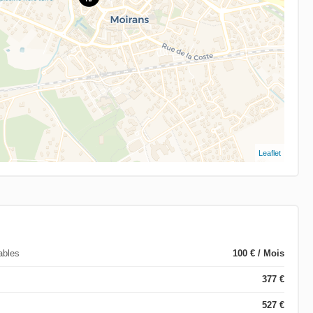
Leaflet
ables
100 € / Mois
377 €
527 €