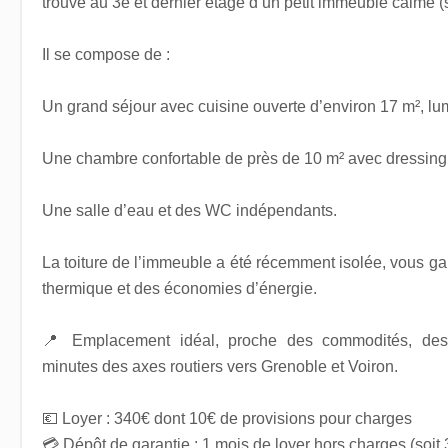
trouve au 3e et dernier étage d’un petit immeuble calme 
Il se compose de :
Un grand séjour avec cuisine ouverte d’environ 17 m², lu
Une chambre confortable de près de 10 m² avec dressing
Une salle d’eau et des WC indépendants.
La toiture de l’immeuble a été récemment isolée, vous gar
thermique et des économies d’énergie.
📍 Emplacement idéal, proche des commodités, des
minutes des axes routiers vers Grenoble et Voiron.
💶 Loyer : 340€ dont 10€ de provisions pour charges
💳 Dépôt de garantie : 1 mois de loyer hors charges (soit