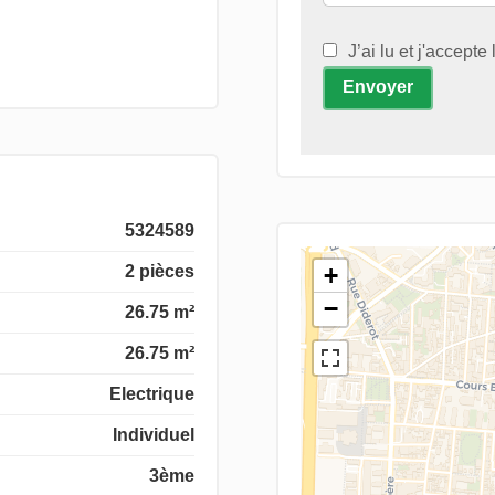
J’ai lu et j'accepte
Envoyer
5324589
2 pièces
+
−
26.75 m²
26.75 m²
Electrique
Individuel
3ème