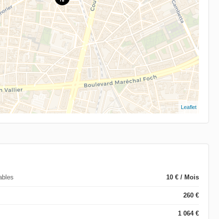
Leaflet
ables
10 € / Mois
260 €
1 064 €