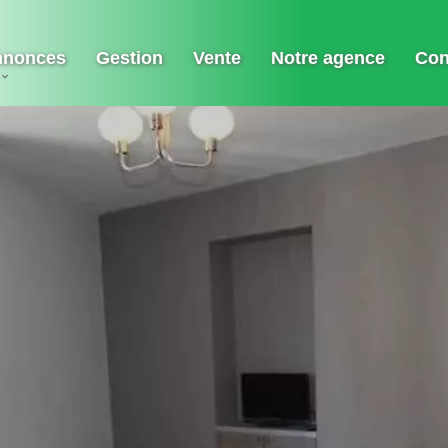
nnonces
Gestion
Vente
Notre agence
Con