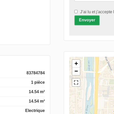
J’ai lu et j'accepte
Envoyer
+
−
83784784
1 pièce
14.54 m²
14.54 m²
Electrique