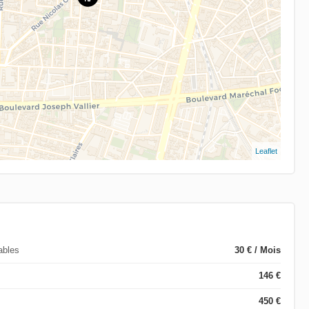
Leaflet
ables
30 € / Mois
146 €
450 €