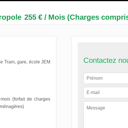
ropole
255 € / Mois (Charges compri
Contactez no
he Tram, gare, école JEM
mois (forfait de charges
s ménagères)