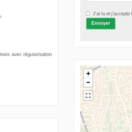
J’ai lu et j'accepte
.
Envoyer
mois avec régularisation
+
−