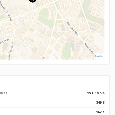
Leaflet
ables
95 € / Mois
349 €
962 €