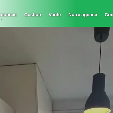
nnonces
Gestion
Vente
Notre agence
Con