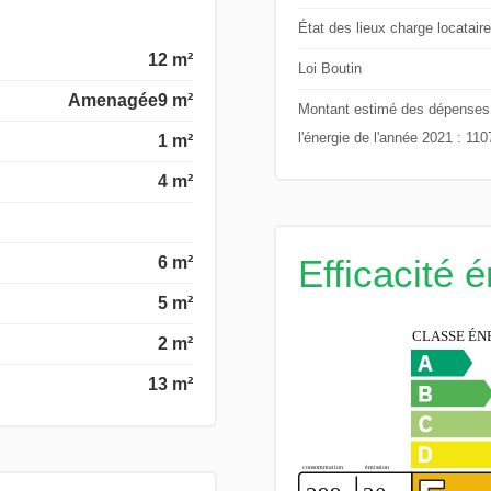
État des lieux charge locataire
12 m²
Loi Boutin
Amenagée
9 m²
Montant estimé des dépenses an
l'énergie de l'année 2021 : 11
1 m²
4 m²
Efficacité 
6 m²
5 m²
2 m²
13 m²