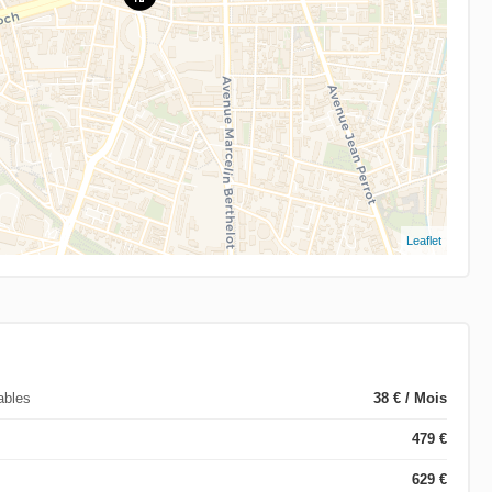
Leaflet
ables
38 € / Mois
479 €
629 €