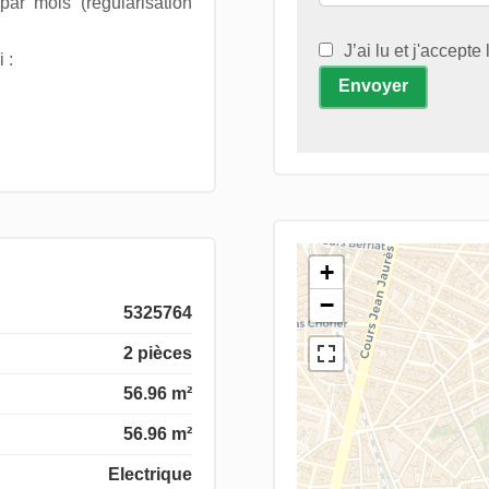
ar mois (régularisation
J’ai lu et j'accepte
 :
Envoyer
+
−
5325764
2 pièces
56.96 m²
56.96 m²
Electrique