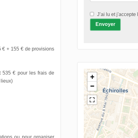
J’ai lu et j'accepte
Envoyer
 € + 155 € de provisions
 535 € pour les frais de
+
 lieux)
−
ations ou pour organiser