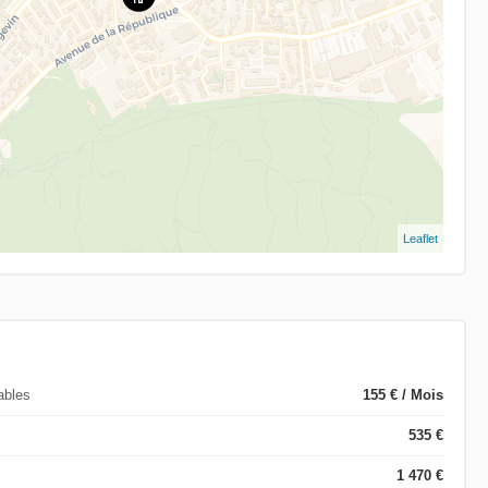
Leaflet
ables
155 € / Mois
535 €
1 470 €