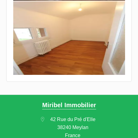
Miribel Immobilier
42 Rue du Pré d'Elle
38240 Meylan
France