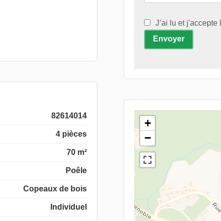
J’ai lu et j'accepte
Envoyer
82614014
+
4 pièces
−
70 m²
Poêle
Copeaux de bois
Individuel