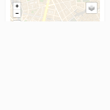
+
−
Leaflet