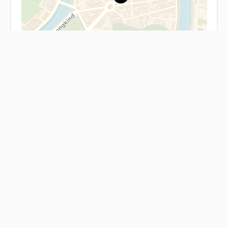
Leaflet
Mentions légales
Provision sur charges récupérables
20 € / Mois
Honoraires locataire
147 €
Dépôt de garantie
359 €