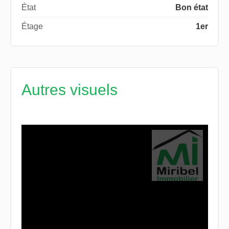
État
Bon état
Étage
1er
Autres visuels